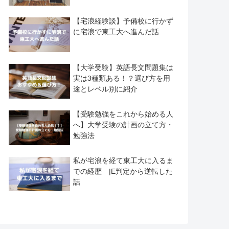
【宅浪経験談】予備校に行かず
に宅浪で東工大へ進んだ話
【大学受験】英語長文問題集は
実は3種類ある！？選び方を用
途とレベル別に紹介
【受験勉強をこれから始める人
へ】大学受験の計画の立て方・
勉強法
私が宅浪を経て東工大に入るま
での経歴 |E判定から逆転した
話