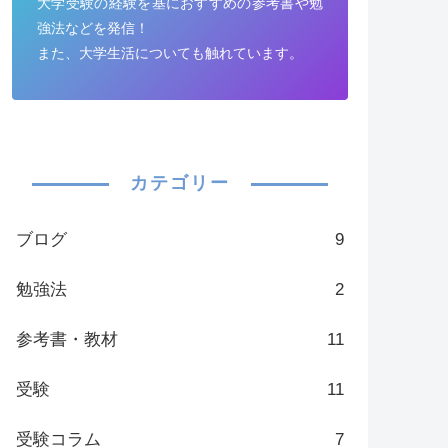
大学受験の経験を基におすすめの参考書や勉
強法などを発信！
また、大学生活についても触れています。
カテゴリー
ブログ
9
勉強法
2
参考書・教材
11
受験
11
受験コラム
7