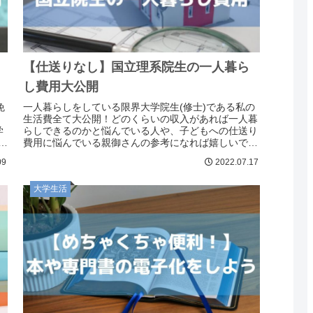
【仕送りなし】国立理系院生の一人暮ら
し費用大公開
免
一人暮らしをしている限界大学院生(修士)である私の
、
生活費全て大公開！どのくらいの収入があれば一人暮
学
らしできるのかと悩んでいる人や、子どもへの仕送り
ゃ
費用に悩んでいる親御さんの参考になれば嬉しいで
す。収入アルバイト 約8万日本学生支援機構奨学金
09
2022.07.17
大学生活