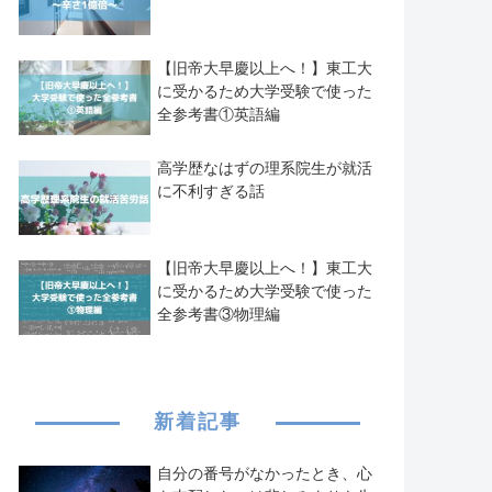
【旧帝大早慶以上へ！】東工大
に受かるため大学受験で使った
全参考書①英語編
高学歴なはずの理系院生が就活
に不利すぎる話
【旧帝大早慶以上へ！】東工大
に受かるため大学受験で使った
全参考書③物理編
新着記事
自分の番号がなかったとき、心