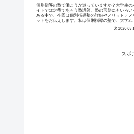
個別指導の塾で働こうか迷っていますか？大学生の
イトでは定番であろう塾講師。塾の形態にもいろい
ある中で、今回は個別指導塾の詳細やメリットデメ
ットをお伝えします。私は個別指導の塾で、大学2
生の1年間だけ働いていました。そこで知った個別
2020.03.
スポ