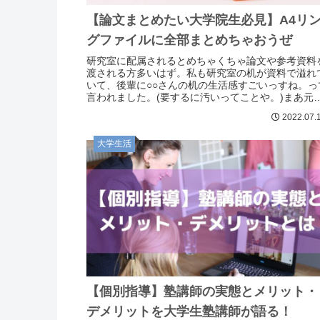
【論文まとめたい大学院生必見】A4リ
グファイルに全部まとめちゃおうぜ
研究室に配属されるとめちゃくちゃ論文や参考資料
渡される方多いはず。私も研究室の机が資料で溢れ
いて、後輩に○○さんの机の生活感すごいっすね。っ
言われました。(要するに汚いってことや。)まあ元
片付け苦手なんで、、A型なんだけどなあ(あれ
2022.07.
大学生活
【個別指導】塾講師の実態とメリット・
デメリットを大学生塾講師が語る！