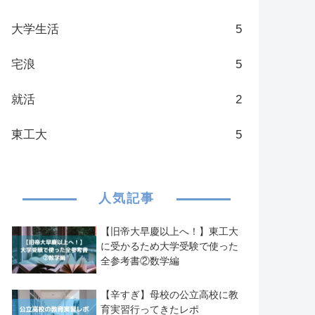
大学生活
5
宅浪
5
就活
2
東工大
5
人気記事
【旧帝大早慶以上へ！】東工大
に受かるため大学受験で使った
全参考書②数学編
【辛すぎ】母校の公立高校に教
育実習行ってきたレポ