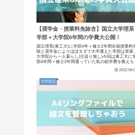
【奨学金・授業料免除含】国立大学理系
学部＋大学院6年間の学費大公開！
国立理系(東工大)に学部4年＋修士2年間在籍授業料
除と奨学金によりほぼタダで大学通えた学部は実家
大学院から一人暮らし(仕送り無し)今回は東工大に
部4年間＋修士2年間通っていた私の総学費を教えち
います！！国立だから私立より安上がり？で
2022.08.
大学生活