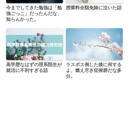
今までしてきた勉強は「勉
授業料全額免除に泣いた話
強ごっこ」だったんだな、
知らんかった。
高学歴なはずの理系院生が
ラスボス倒した後に何する
就活に不利すぎる話
よ、燃え尽き症候群だな多
分。