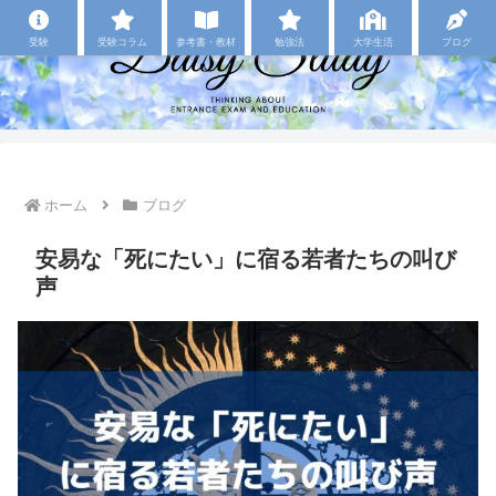
受験
受験コラム
参考書・教材
勉強法
大学生活
ブログ
ホーム
ブログ
安易な「死にたい」に宿る若者たちの叫び
声